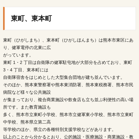
東町、東本町
東町（ひがしまち）、東本町（ひがしほんまち）は熊本市東区にあ
り、健軍電停の北東に広
がっています。
東町 1・2 丁目は自衛隊の健軍駐屯地が大部分を占めており、東町
3・4 丁目、東本町には
自衛隊宿舎をはじめとした大型集合団地が建ち並んでいます。
そのほか、熊本東警察署や熊本東消防署、熊本東税務署、熊本市民
病院など様々な公共施設
が集まっており、複合商業施設や飲食店も立ち並ぶ利便性の高い場
所です。また教育施設も
多く、熊本市立東町小学校、熊本市立健軍東小学校、熊本市立東町
中学校、熊本県立第二高
等学校のほか、県立の各種特別支援学校などがあります。
以上のことから分かるとおり、公的施設・医療施設・商業施設・教