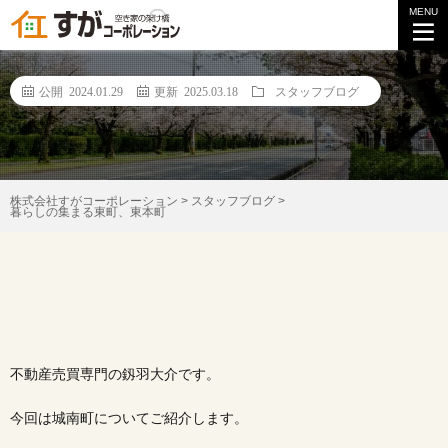
MENU
暮らしの集まる東町、東本町
公開 2024.01.29
更新 2025.03.18
スタッフブログ
株式会社すがコーポレーション
>
スタッフブログ
>
暮らしの集まる東町、東本町
不動産売買専門の釼羽大介です。
今回は城南町についてご紹介します。