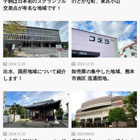
子飼は日本初のスクランブル
のどかな町、東区小山
交差点が有名な地域です！
2024.12.20
2024.12.19
出水、国府地域について紹介
卸売業の集中した地域、熊本
します！
市南区 流通団地。
2024.11.25
2024.09.03