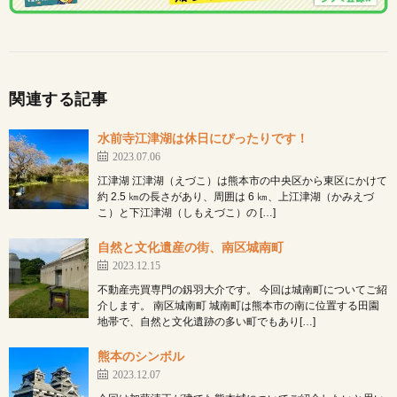
関連する記事
水前寺江津湖は休日にぴったりです！
2023.07.06
江津湖 江津湖（えづこ）は熊本市の中央区から東区にかけて
約 2.5 ㎞の長さがあり、周囲は 6 ㎞、上江津湖（かみえづ
こ）と下江津湖（しもえづこ）の […]
自然と文化遺産の街、南区城南町
2023.12.15
不動産売買専門の釼羽大介です。 今回は城南町についてご紹
介します。 南区城南町 城南町は熊本市の南に位置する田園
地帯で、自然と文化遺跡の多い町でもあり[…]
熊本のシンボル
2023.12.07