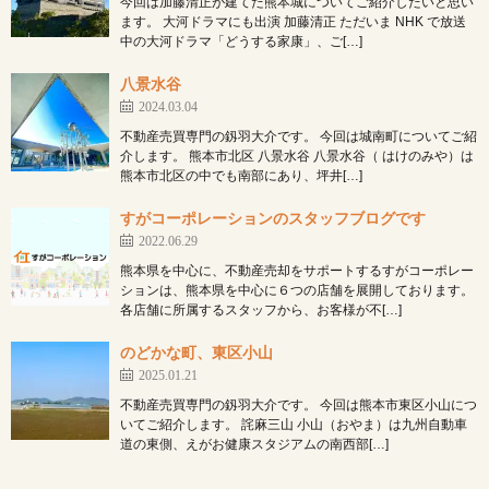
今回は加藤清正が建てた熊本城についてご紹介したいと思い
ます。 大河ドラマにも出演 加藤清正 ただいま NHK で放送
中の大河ドラマ「どうする家康」、ご[…]
八景水谷
2024.03.04
不動産売買専門の釼羽大介です。 今回は城南町についてご紹
介します。 熊本市北区 八景水谷 八景水谷（ はけのみや）は
熊本市北区の中でも南部にあり、坪井[…]
すがコーポレーションのスタッフブログです
2022.06.29
熊本県を中心に、不動産売却をサポートするすがコーポレー
ションは、熊本県を中心に６つの店舗を展開しております。
各店舗に所属するスタッフから、お客様が不[…]
のどかな町、東区小山
2025.01.21
不動産売買専門の釼羽大介です。 今回は熊本市東区小山につ
いてご紹介します。 詫麻三山 小山（おやま）は九州自動車
道の東側、えがお健康スタジアムの南西部[…]