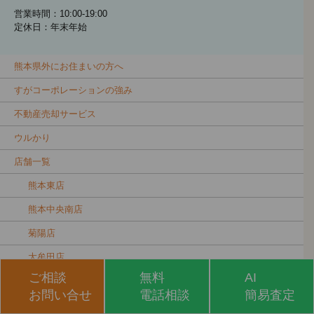
営業時間：10:00-19:00
定休日：年末年始
熊本県外にお住まいの方へ
すがコーポレーションの強み
不動産売却サービス
ウルかり
店舗一覧
熊本東店
熊本中央南店
菊陽店
大牟田店
ご相談
無料
AI
玉名店
お問い合せ
電話相談
簡易査定
山鹿店