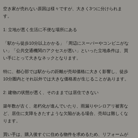
2.
空き家が売れない原因は様々ですが、大きく3つに分けられま
□空
す。
き家
売却
1: 立地が悪く生活に不便な場所にある
を成
功さ
せる
「駅から徒歩10分以上かかる」「周辺にスーパーやコンビニがな
5つ
い」「公共交通機関のアクセスが悪い」といった立地条件は、買
の方
い手にとって大きなネックとなります。
法
3.
特に、都心部では駅からの距離が売却価格に大きく影響し、徒歩
□専
10分圏内とそれ以外では大きな価格差が生じることがあります。
門家
に相
談し
2: 建物の状態が悪く、そのままでは居住できない
よう
築年数が古く、老朽化が進んでいたり、雨漏りやシロアリ被害な
4.
ど、居住に支障をきたすような欠陥がある場合、売却は難しくな
□ま
とめ
ります。
5.
買い手は、購入後すぐに住める物件を求めるため、リフォームが
気に