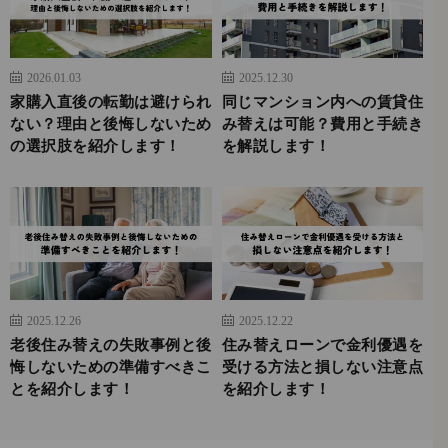
2026.01.03
2025.12.30
家購入直後の転勤は避けられ
同じマンション内への賃貸住
ない？理由と後悔しないため
み替えは可能？費用と手続き
の選択肢を紹介します！
を解説します！
2025.12.26
2025.12.22
老後住み替えの失敗事例と後
住み替えローンで金利優遇を
悔しないための準備すべきこ
受ける方法と損しない注意点
とを紹介します！
を紹介します！