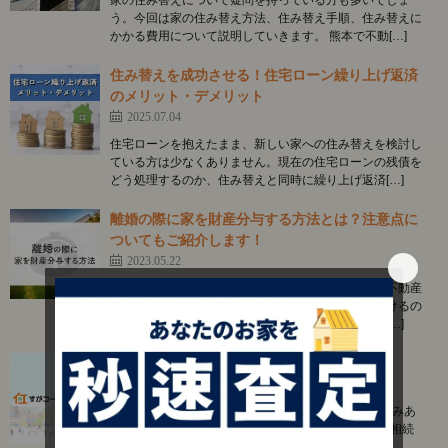
家の住み替えについて疑問を持っている方も多いでしょ
う。今回は家の住み替え方法、住み替え手順、住み替えに
かかる費用について説明していきます。 熊本で不動[…]
住み替えを成功させる！住宅ローン繰り上げ返済
のメリット・デメリット
2025.07.04
住宅ローンを抱えたまま、新しい家への住み替えを検討し
ている方は少なくありません。現在の住宅ローンの残債を
どう処理するのか、住み替えと同時に繰り上げ返済[…]
離婚の際に家を財産分与する方法とは？注意点に
ついてもご紹介します！
2023.05.22
離婚した際の財産分与は大きな問題ですよね。特に不動産
は価値も大きく、互いが納得できる分配方法を見つけるの
に時間がかかるかもしれません。今回は、家を財産[…]
相続不動産について
2025.03.28
目次 1. 相続した不動産の悩みを解決 1.1. こんなお悩みあ
りませんか？ 1.2. 相続不動産の流れ 1.3. 共有名義の相続
について 相続した不[…]