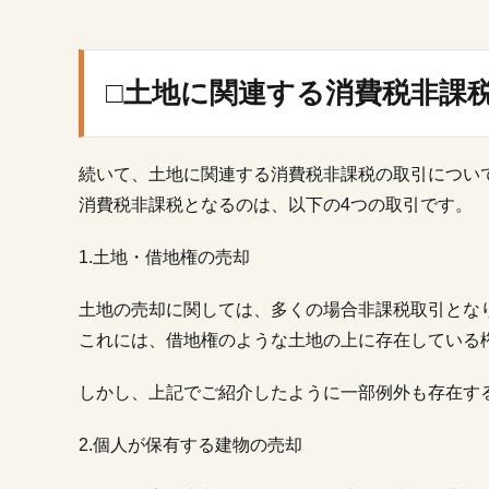
連
す
る
消
□土地に関連する消費税非課
費
税
非
課
続いて、土地に関連する消費税非課税の取引につい
税
消費税非課税となるのは、以下の4つの取引です。
の
取
1.土地・借地権の売却
引
3.
土地の売却に関しては、多くの場合非課税取引とな
□土
これには、借地権のような土地の上に存在している
地
売
却
しかし、上記でご紹介したように一部例外も存在す
で
節
2.個人が保有する建物の売却
税
す