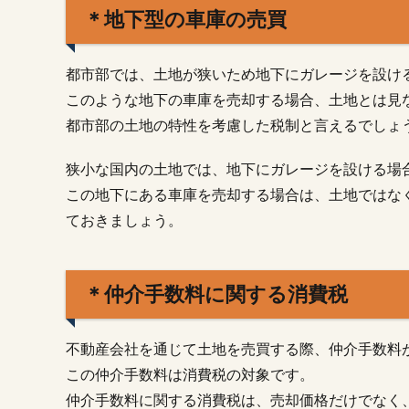
＊地下型の車庫の売買
1.2.
＊地
下型
都市部では、土地が狭いため地下にガレージを設け
の車
このような地下の車庫を売却する場合、土地とは見
庫の
売買
都市部の土地の特性を考慮した税制と言えるでしょ
1.3.
狭小な国内の土地では、地下にガレージを設ける場
＊仲
介手
この地下にある車庫を売却する場合は、土地ではな
数料
ておきましょう。
に関
する
消費
税
＊仲介手数料に関する消費税
2.
□土
不動産会社を通じて土地を売買する際、仲介手数料
地
この仲介手数料は消費税の対象です。
に
関
仲介手数料に関する消費税は、売却価格だけでなく