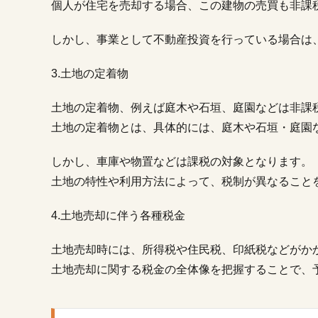
個人が住宅を売却する場合、この建物の売買も非課
る
方
法
しかし、事業として不動産投資を行っている場合は
4.
3.土地の定着物
□ま
と
土地の定着物、例えば庭木や石垣、庭園などは非課
め
土地の定着物とは、具体的には、庭木や石垣・庭園
しかし、車庫や物置などは課税の対象となります。
土地の特性や利用方法によって、税制が異なること
4.土地売却に伴う各種税金
土地売却時には、所得税や住民税、印紙税などがか
土地売却に関する税金の全体像を把握することで、