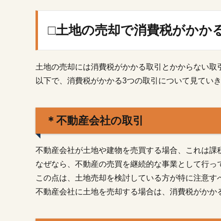
□土
地
の
□土地の売却で消費税がかか
売
却
で
消
土地の売却には消費税がかかる取引とかからない取
費
以下で、消費税がかかる3つの取引について見てい
税
が
か
か
＊不動産会社の取引
る
取
引
不動産会社が土地や建物を売買する場合、これは課
なぜなら、不動産の売買を継続的な事業として行っ
1.1.
＊不
この点は、土地売却を検討している方が特に注意す
動産
不動産会社に土地を売却する場合は、消費税がかか
会社
の取
引