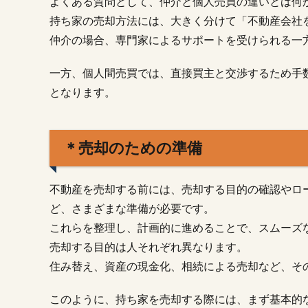
よくある質問として、仲介と個人売買の違いとは何
介と
持ち家の売却方法には、大きく分けて「不動産会社
個人
間売
仲介の場合、専門家によるサポートを受けられる一
買の
違い
一方、個人間売買では、直接買主と交渉するため手
1.3.
となります。
＊売
却の
ため
＊売却のための準備
の準
備
2.
不動産を売却する前には、売却する目的の確認やロ
□持
ど、さまざまな準備が必要です。
ち家
これらを整理し、計画的に進めることで、スムーズ
売却
の手
売却する目的は人それぞれ異なります。
順に
住み替え、資産の現金化、相続による売却など、そ
つい
て順
このように、持ち家を売却する際には、まず基本的
を追