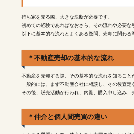
売
る
前
持ち家を売る際、大きな決断が必要です。
に
初めての経験であればなおさら、その流れや必要な
基
以下に基本的な流れとよくある疑問、売却に関わる
本
か
ら
解
＊不動産売却の基本的な流れ
説
1.1.
不動産を売却する際、その基本的な流れを知ること
＊不
動産
一般的には、まず不動産会社に相談し、その後査定
売却
その後、販売活動が行われ、内覧、購入申し込み、
の基
本的
な流
れ
＊仲介と個人間売買の違い
1.2.
＊仲