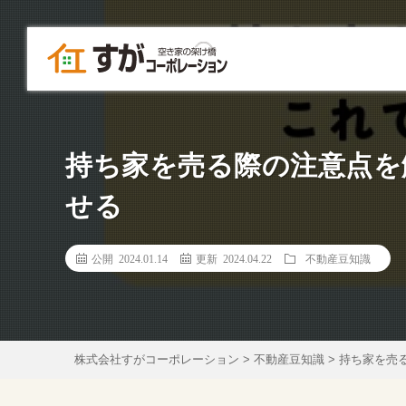
持ち家を売る際の注意点を
せる
公開 2024.01.14
更新 2024.04.22
不動産豆知識
株式会社すがコーポレーション
>
不動産豆知識
>
持ち家を売