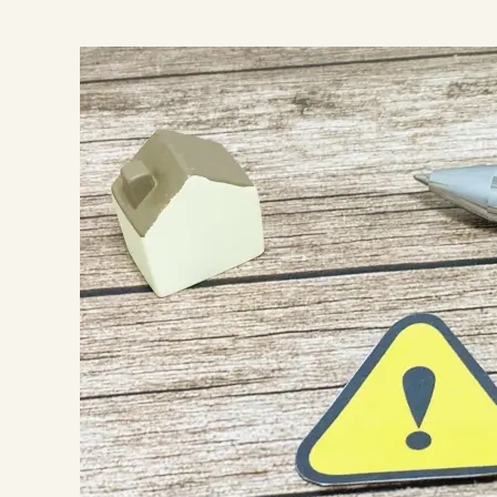
って
ご紹
介！
3.
□空
き
家
売
却
の
メ
リ
ッ
ト
と
注
意
点
4.
□ま