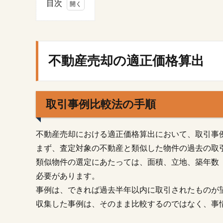
目次
1.
不
動
産
不動産売却の適正価格算出
売
却
の
適
取引事例比較法の手順
正
価
格
不動産売却における適正価格算出において、取引事
算
出
まず、査定対象の不動産と類似した物件の過去の取
類似物件の選定にあたっては、面積、立地、築年数
1.1.
取引
必要があります。
事例
事例は、できれば過去半年以内に取引されたものが
比較
収集した事例は、そのまま比較するのではなく、事
法の
手順