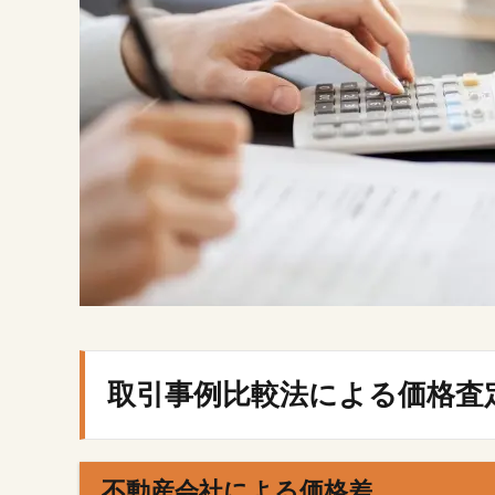
生じ
る要
因分
析
3.
信
頼
で
き
る
不
動
産
会
社
選
取引事例比較法による価格査
び
3.1.
査定
方法
不動産会社による価格差