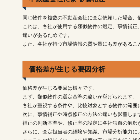
の比
較と
選択
同じ物件を複数の不動産会社に査定依頼した場合、
3.2.
これは、各社が使用する類似物件の選定、事情補正
優良
違いがあるためです。
不動
また、各社が持つ市場情報の質や量にも差があるこ
産会
社の
選び
方
価格差が生じる要因分析
3.3.
売却
価格差が生じる要因は様々です。
にお
ける
まず、類似物件の選定基準の違いが挙げられます。
注意
各社が重視する条件や、比較対象とする物件の範囲
点
次に、事情補正や時点修正の方法の違いも影響しま
4.
補正の判断基準や、修正率の設定に各社独自の解釈
ま
さらに、査定担当者の経験や知識、市場分析能力に
と
め