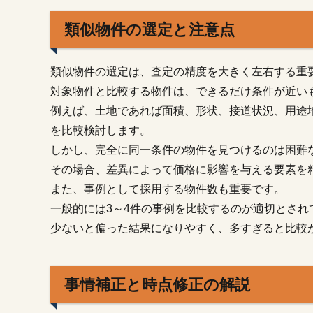
1.2.
類似物件の選定と注意点
類似
物件
の選
類似物件の選定は、査定の精度を大きく左右する重
定と
注意
対象物件と比較する物件は、できるだけ条件が近い
点
例えば、土地であれば面積、形状、接道状況、用途
1.3.
を比較検討します。
事情
しかし、完全に同一条件の物件を見つけるのは困難
補正
その場合、差異によって価格に影響を与える要素を
と時
点修
また、事例として採用する物件数も重要です。
正の
一般的には3～4件の事例を比較するのが適切とされ
解説
少ないと偏った結果になりやすく、多すぎると比較
2.
取
引
事情補正と時点修正の解説
事
例