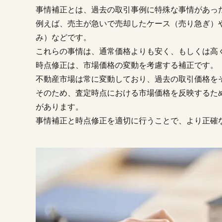
比
事情補正とは、過去の取引事例に特殊な事情があっ
較
法
例えば、売主が急いで売却したケース（売り急ぎ）
に
み）などです。
よ
これらの事情は、通常価格よりも安く、もしくは高
る
価
時点修正は、市場価格の変動を考慮する補正です。
格
不動産市場は常に変動しており、過去の取引価格を
査
そのため、査定時点における市場価格を反映するた
定
があります。
2.1.
事情補正と時点修正を適切に行うことで、より正確
不動
産会
社に
よる
価格
差
2.2.
価格
差が