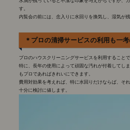
水滴が残っていると不潔な印象を与えがちですが、
サー
す。
ビス
の利
内覧会の前には、念入りに水回りを換気し、湿気が
用も
一考
の価
＊プロの清掃サービスの利用も一考
値あ
り
2.
プロのハウスクリーニングサービスを利用すること
□第
特に、長年の使用によって頑固な汚れが付着してし
一
もプロであればきれいにできます。
印
象
費用対効果を考えれば、特に水回りだけならば、そ
を
十分に検討に値します。
決
め
る
玄
関
と
リ