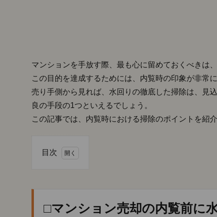
マンションを手放す際、最も心に留めておくべきは
この目的を達成するためには、内覧時の印象が非常
売り手側から見れば、水回りの徹底した掃除は、見
良の手段の1つといえるでしょう。
この記事では、内覧時における掃除のポイントを紹
目次
1.
□マ
ンシ
ョン
□マンション売却の内覧前に
売却