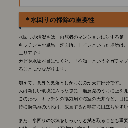
の内
覧前
に水
＊水回りの掃除の重要性
回り
掃除
がと
水回りの清潔さは、内覧者のマンションに対する第
ても
大
キッチンやお風呂、洗面所、トイレといった場所は
切！
エリアです。
1.1.
カビや水垢が目につくと、「不潔」というネガティ
＊水
ることにつながります。
回り
の掃
加えて、意外と見落としがちなのが天井部分です。
除の
人は新しい環境に入った際に、無意識のうちに上を
重要
性
このため、キッチンの換気扇や浴室の天井など、目
特に換気扇の汚れは、放置すると非常に目立ちやす
1.2.
＊プ
ロの
また、水回りの水気をしっかりと拭き取ることも重
清掃