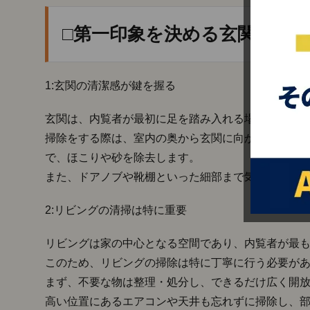
く
り
□第一印象を決める玄関とリ
の
コ
ツ
4.
1:玄関の清潔感が鍵を握る
□ま
と
玄関は、内覧者が最初に足を踏み入れる場所であり
め
掃除をする際は、室内の奥から玄関に向かって掃き
で、ほこりや砂を除去します。
また、ドアノブや靴棚といった細部まで気を配り、
2:リビングの清掃は特に重要
リビングは家の中心となる空間であり、内覧者が最も
このため、リビングの掃除は特に丁寧に行う必要が
まず、不要な物は整理・処分し、できるだけ広く開
高い位置にあるエアコンや天井も忘れずに掃除し、