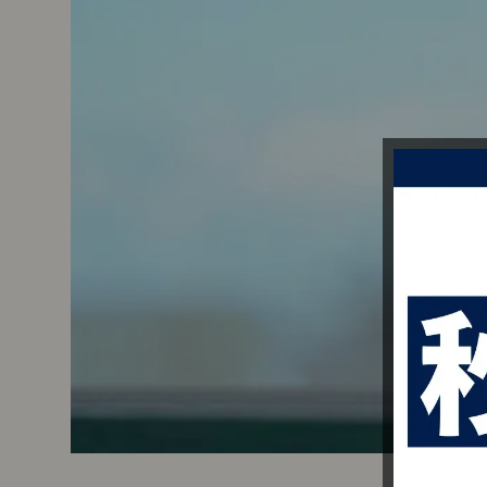
ビ
ン
グ
の
掃
除
術
3.
□内
覧
当
日
の
心
地
よ
い
空
間
づ