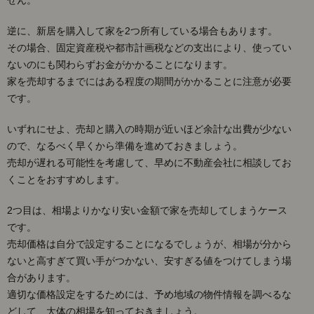
＊売却
か購入
逆に、新居を購入して家を2つ所有している場合もあります。
のどち
その場合、固定資産税や都市計画税などの支出により、使ってい
らを優
先する
ないのにも関わらずお金がかかることになります。
か決め
家を売却するまでにはある程度の期間がかかることに注意が必要
る
です。
2.3.
＊相場
いずれにせよ、売却と購入の時期が近いほど余計な出費が少ない
を知っ
ので、なるべく早くから準備を進めておきましょう。
ておく
売却が遅れる可能性を考慮して、早めに不動産会社に相談してお
3.
くことをおすすめします。
□特
別控
2つ目は、相場よりかなり安い金額で家を売却してしまうケース
除や
特例
です。
を利
売却価格は自分で設定することになるでしょうが、相場が分から
用し
ないと高すぎて買い手がつかない、安すぎる値をつけてしまう場
て支
出を
合があります。
抑え
適切な価格設定をするためには、予め地域の物件情報を調べるな
るに
どして、大体の相場を知っておきましょう。
は？