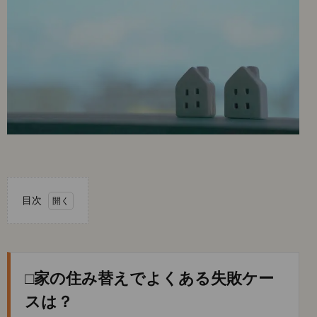
目次
1.
□家
の住
み替
□家の住み替えでよくある失敗ケー
えで
よく
スは？
ある
失敗