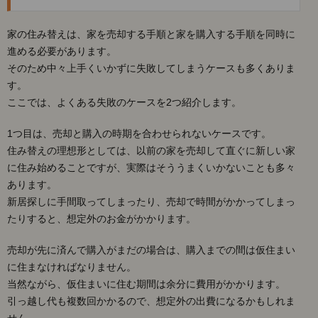
ケー
ス
家の住み替えは、家を売却する手順と家を購入する手順を同時に
は？
進める必要があります。
2.
そのため中々上手くいかずに失敗してしまうケースも多くありま
□住
す。
み替
えで
ここでは、よくある失敗のケースを2つ紹介します。
失敗
しな
1つ目は、売却と購入の時期を合わせられないケースです。
いた
住み替えの理想形としては、以前の家を売却して直ぐに新しい家
めに
でき
に住み始めることですが、実際はそううまくいかないことも多々
る3
あります。
つの
新居探しに手間取ってしまったり、売却で時間がかかってしまっ
対策
たりすると、想定外のお金がかかります。
2.1.
＊住み
売却が先に済んで購入がまだの場合は、購入までの間は仮住まい
替えの
目的を
に住まなければなりません。
明確に
当然ながら、仮住まいに住む期間は余分に費用がかかります。
する
引っ越し代も複数回かかるので、想定外の出費になるかもしれま
2.2.
せん。