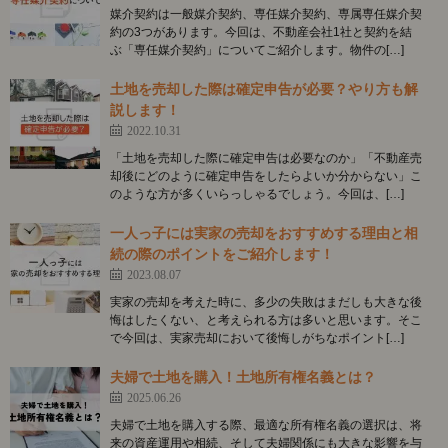
媒介契約は一般媒介契約、専任媒介契約、専属専任媒介契
約の3つがあります。今回は、不動産会社1社と契約を結
ぶ「専任媒介契約」についてご紹介します。物件の[…]
土地を売却した際は確定申告が必要？やり方も解
説します！
2022.10.31
「土地を売却した際に確定申告は必要なのか」「不動産売
却後にどのように確定申告をしたらよいか分からない」こ
のような方が多くいらっしゃるでしょう。今回は、[…]
一人っ子には実家の売却をおすすめする理由と相
続の際のポイントをご紹介します！
2023.08.07
実家の売却を考えた時に、多少の失敗はまだしも大きな後
悔はしたくない、と考えられる方は多いと思います。そこ
で今回は、実家売却において後悔しがちなポイント[…]
夫婦で土地を購入！土地所有権名義とは？
2025.06.26
夫婦で土地を購入する際、最適な所有権名義の選択は、将
来の資産運用や相続、そして夫婦関係にも大きな影響を与