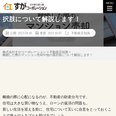
MENU
離婚した際のマンション売却や他の選
択肢について解説します！
公開 2023.04.26
更新 2023.10.05
不動産豆知識
株式会社すがコーポレーション
>
不動産豆知識
>
離婚した際のマンション売却や他の選択肢について解説します！
離婚の際に心配になるのが、不動産の財産分与です。
住宅は大きな買い物なうえ、ローンの返済の問題も。
新しい生活を迎える前に、住宅について互いに合意をとっておくこ
とで後々のトラブルも防げるでしょう。