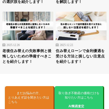
の選択肢を紹介します！
を解説します！
2025.12.26
2025.12.22
老後住み替えの失敗事例と後
住み替えローンで金利優遇を
悔しないための準備すべきこ
受ける方法と損しない注意点
とを紹介します！
を紹介します！
まだお悩みの方、
取り急ぎ不動産の価格だけを
とりあえず話を聞きたい方は
知りたい方はこちら
こちら
AI簡易査定