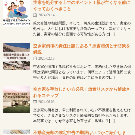
実家を処分する上でのポイント！親が亡くなる前に
やっておくべきこと
2024.09.14
親の介護や相続問題、そして、将来の生活設計まで、実家の
処分は、人生における重要な決断の一つです。親が亡くなっ
た後、実家の処分に直面する可能性がある方は[…]
空き家倒壊の責任は誰にある？損害賠償と予防策を
解説
2025.02.18
空き家が増加する現代社会において、老朽化した空き家の倒
壊は深刻な問題となっています。倒壊によって近隣住民に被
害が及んだ場合、責任の所在はどこにあるので[…]
空き家を手放したい方必見！放置リスクから解放さ
れるステップ
2024.06.03
空き家の所有は、単に利用されていない不動産を抱えるだけ
でなく、さまざまなリスクと経済的な負担をもたらします。
本記事では、なぜ空き家を放置せず、迅速に手[…]
不動産売却の確定申告の期限はいつかご紹介しま