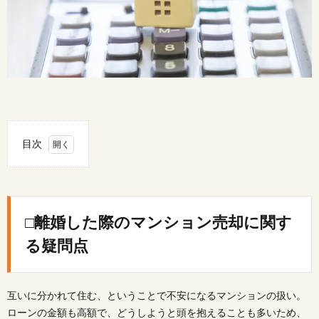
目次
1.
□離
婚し
た際
□離婚した際のマンション売却に関す
のマ
ンシ
る疑問点
ョン
売却
に関
する
互いに分かれて住む、ということで不安になるマンションの扱い。
疑問
点
ローンの金額も高額で、どうしようと頭を抱えることも多いため、