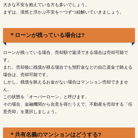
大きな不安を抱えている方も多いでしょう。
1.1.
まずは、漠然と浮かぶ不安を一つずつ紐解いていきましょう。
＊ロー
ンが残
ってい
る場合
＊ローンが残っている場合は?
は?
1.2.
＊共有
ローンが残っている場合、売却額で返済できる場合は売却可能で
名義の
す。
マンシ
また、売却後に残債が残る場合でも預貯金などの自己資金で賄える
ョンは
どうす
場合は、売却可能です。
る?
しかし、残債を賄えるお金がない場合はマンション売却できませ
ん。
1.3.
＊財産
この状態を「オーバーローン」と呼びます。
分与
その場合、金融機関から合意を得たうえで、不動産を売却する「任
は?
意売却」を選択しましょう。
2.
□マ
ンシ
＊共有名義のマンションはどうする?
ョン