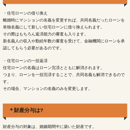
を売
る以
外の
・住宅ローンの借り換え
選択
離婚時にマンションの名義を変更すれば、共同名義だったローンを
肢は
単独名義にして新しい住宅ローンに借り換えられます。
あ
る?
その際はもちろん返済能力の審査も入ります。
新名義人の収入や勤続年数の審査を受けて、金融機関にローンを承
3.
認してもらう必要があるのです。
□離
婚後
にマ
・住宅ローンの一括返済
ンシ
住宅ローンの名義はローン完済とともに解消されます。
ョン
つまり、ローンを一括完済することで、共同名義も解消できるので
に住
み続
す。
ける
その場合、マンションの名義のみを変更します。
注意
点
4.
＊財産分与は?
□ま
とめ
財産分与の対象は、婚姻期間中に築いた財産です。