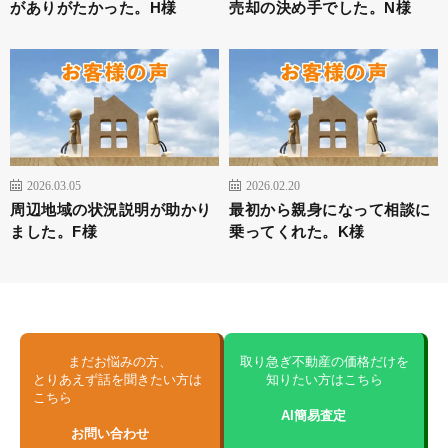
がありがたかった。H様
売却の決め手でした。N様
2026.03.05
2026.02.20
周辺地域の状況説明が助かり
最初から親身になって相談に
ました。F様
乗ってくれた。K様
まだお悩みの方、
取り急ぎ不動産の価格だけを
とりあえず話を聞きたい方は
知りたい方はこちら
こちら
AI簡易査定
お問い合わせ