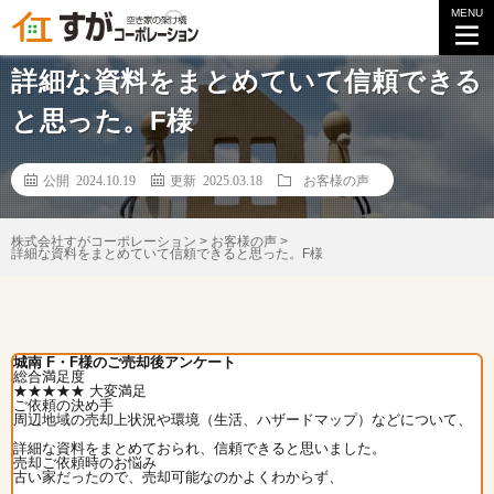
MENU
【お客様の声】
詳細な資料をまとめていて信頼できる
と思った。F様
公開 2024.10.19
更新 2025.03.18
お客様の声
株式会社すがコーポレーション
>
お客様の声
>
詳細な資料をまとめていて信頼できると思った。F様
城南 F・F様のご売却後アンケート
総合満足度
★★★★★
大変満足
ご依頼の決め手
周辺地域の売却上状況や環境（生活、ハザードマップ）などについて、
詳細な資料をまとめておられ、信頼できると思いました。
売却ご依頼時のお悩み
古い家だったので、売却可能なのかよくわからず、