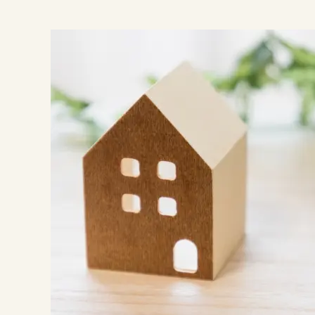
ン
控
除
転
勤
時
の
注
意
点
2.1.
単身
赴任
の場
合の
住宅
ロー
ン控
除
2.2.