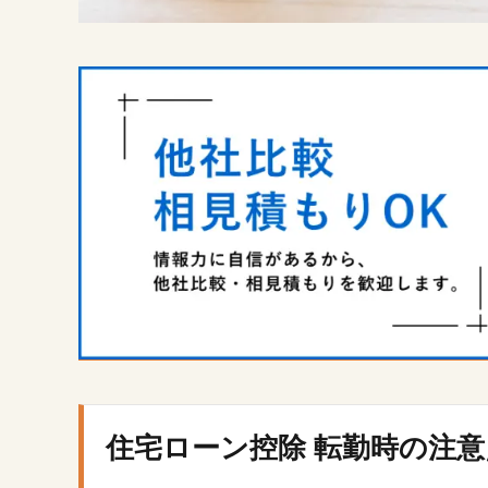
家族
帯同
で転
勤す
る場
合の
住宅
ロー
ン控
除
2.3.
賃貸
に出
した
場合
の扱
い
3.
住宅ローン控除 転勤時の注意
転
勤