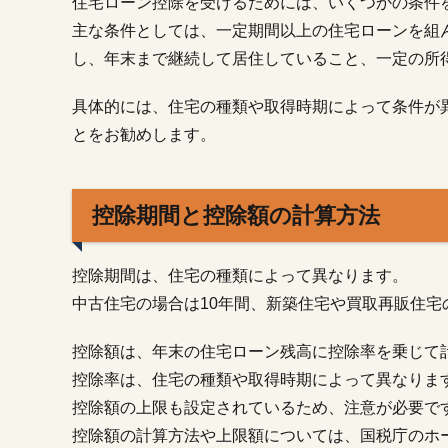
住宅ローン控除を受けるためには、いくつかの条件
1.2.
主な条件としては、一定期間以上の住宅ローンを組
控除
を受
し、年末まで継続して居住していること、一定の所
ける
ため
具体的には、住宅の種類や取得時期によって条件が
の条
とをお勧めします。
件
1.3.
控除
控除期間と控除額の計算方法
期間
と控
除額
控除期間は、住宅の種類によって異なります。
の計
算方
中古住宅の場合は10年間、新築住宅や買取再販住宅
法
控除額は、年末の住宅ローン残高に控除率を乗じて
2.
控除率は、住宅の種類や取得時期によって異なりま
住
宅
控除額の上限も設定されているため、注意が必要で
ロ
控除額の計算方法や上限額については、国税庁のホ
ー