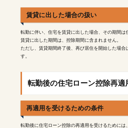
めの
条件
賃貸に出した場合の扱い
3.2.
必要
な書
転勤に伴い、住宅を賃貸に出した場合、その期間は
類と
賃貸に出した期間は、控除期間に含まれません。
手続
きの
ただし、賃貸期間終了後、再び居住を開始した場合
流れ
す。
3.3.
税務
署へ
の相
転勤後の住宅ローン控除再適
談
4.
ま
再適用を受けるための条件
と
め
転勤後に住宅ローン控除の再適用を受けるためには