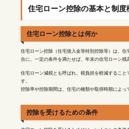
ロ
住宅ローン控除の基本と制度
ー
ン
控
除
住宅ローン控除とは何か
の
基
本
住宅ローン控除（住宅借入金等特別控除等）は、住
と
制
合に、一定の条件を満たせば、年末の住宅ローン残
度
概
住宅ローン減税とも呼ばれ、税負担を軽減すること
要
す。
1.1.
控除率や控除期間は、住宅の種類や取得時期によっ
住宅
ロー
ン控
控除を受けるための条件
除と
は何
か