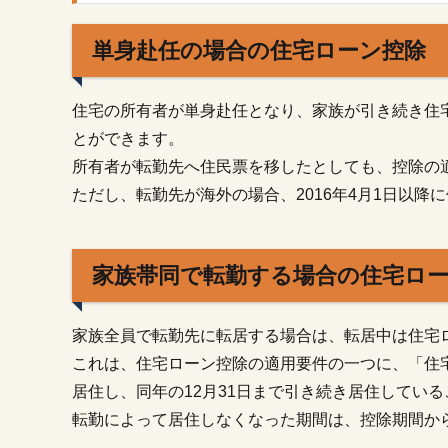
後
の
単身赴任の場合の住宅ローン控除
住
宅
ロ
住宅の所有者が単身赴任となり、家族が引き続き住
ー
とができます。
ン
控
所有者が転勤先へ住民票を移したとしても、控除の
除
ただし、転勤先が海外の場合、2016年4月1日以
再
適
用
手
家族帯同で転勤する場合の住宅ロ
続
き
家族全員で転勤先に転居する場合は、転居中は住宅
3.1.
これは、住宅ローン控除の適用要件の一つに、「住
再適
用を
居住し、同年の12月31日まで引き続き居住してい
受け
転勤によって居住しなくなった期間は、控除期間か
るた