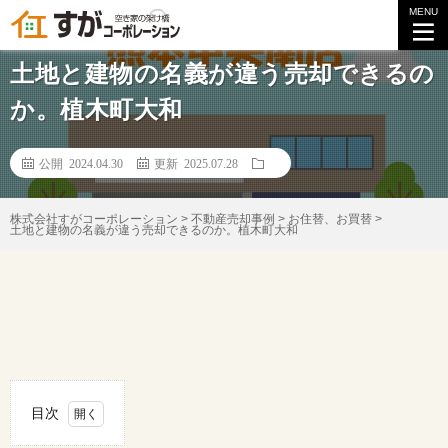
MENU
不動産ご売却事例
土地と建物の名義が違う売却できるの
か。植木町大和
公開 2024.04.30
更新 2025.07.28
株式会社すがコーポレーション
>
不動産売却事例
>
お住替、お買替
>
土地と建物の名義が違う売却できるのか。植木町大和
目次
1.