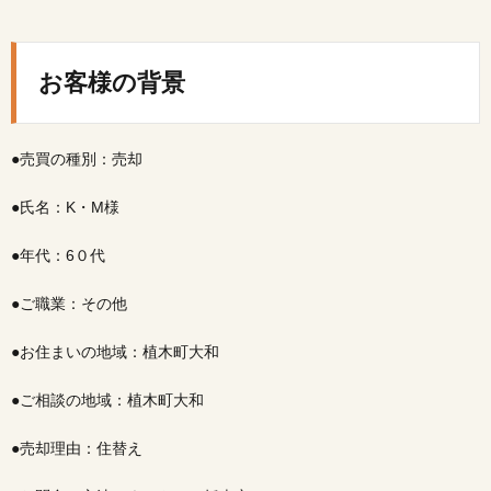
お客
様の
背景
お客様の背景
2.
ご相
談内
●売買の種別：売却
容
3.
●氏名：K・M様
ご提
案し
●年代：6０代
た解
決策
●ご職業：その他
4.
担当
●お住まいの地域：植木町大和
営業
とし
て大
●ご相談の地域：植木町大和
切に
した
●売却理由：住替え
要点