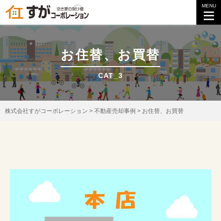
MENU
お住替、お買替
CAT_3
株式会社すがコーポレーション
>
不動産売却事例
>
お住替、お買替