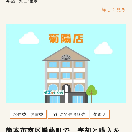
本店
丸目佳奈
詳しく見る
お住替、お買替
当社にて仲介販売
菊陽店
熊本市南区護藤町で、売却と購入を