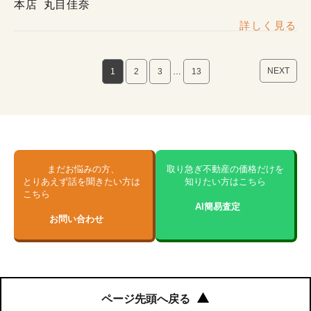
に住み替えたい
本店
丸目佳奈
詳しく見る
NEXT
1
2
3
…
13
まだお悩みの方、
取り急ぎ不動産の価格だけを
とりあえず話を聞きたい方は
知りたい方はこちら
こちら
AI簡易査定
お問い合わせ
ページ先頭へ戻る