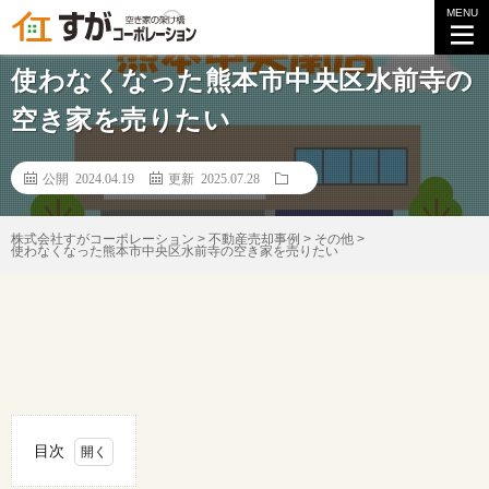
MENU
不動産ご売却事例
使わなくなった熊本市中央区水前寺の
空き家を売りたい
公開 2024.04.19
更新 2025.07.28
株式会社すがコーポレーション
>
不動産売却事例
>
その他
>
使わなくなった熊本市中央区水前寺の空き家を売りたい
目次
1.