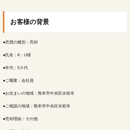
お客
様の
背景
お客様の背景
2.
ご相
談内
●売買の種別：売却
容
3.
●氏名：K・U様
ご提
案し
●年代：5０代
た解
決策
●ご職業：会社員
4.
担当
●お住まいの地域：熊本市中央区水前寺
営業
とし
て大
●ご相談の地域：熊本市中央区水前寺
切に
した
●売却理由：その他
要点