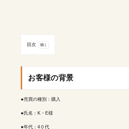
目次
1.
お
客
様
お客様の背景
の
背
景
●売買の種別：購入
2.
ご
●氏名：K・E様
相
談
内
●年代：4０代