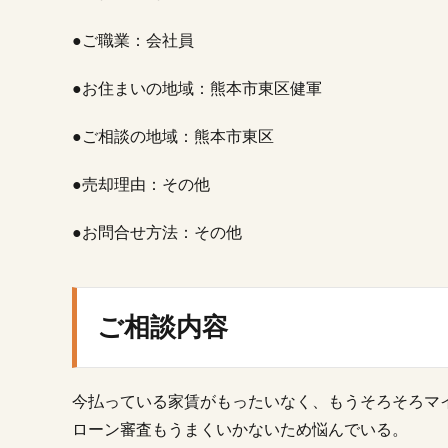
容
●ご職業：会社員
3.
ご
提
●お住まいの地域：熊本市東区健軍
案
し
●ご相談の地域：熊本市東区
た
解
●売却理由：その他
決
策
●お問合せ方法：その他
4.
担
当
営
ご相談内容
業
と
し
て
今払っている家賃がもったいなく、もうそろそろマ
大
ローン審査もうまくいかないため悩んでいる。
切