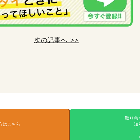
次の記事へ >>
、
取り急
方はこちら
知