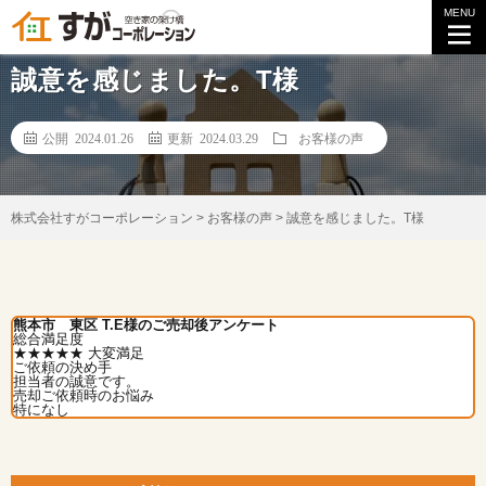
MENU
【お客様の声】
誠意を感じました。T様
公開 2024.01.26
更新 2024.03.29
お客様の声
株式会社すがコーポレーション
>
お客様の声
>
誠意を感じました。T様
熊本市 東区 T.E様のご売却後アンケート
総合満足度
★★★★★
大変満足
ご依頼の決め手
担当者の誠意です。
売却ご依頼時のお悩み
特になし