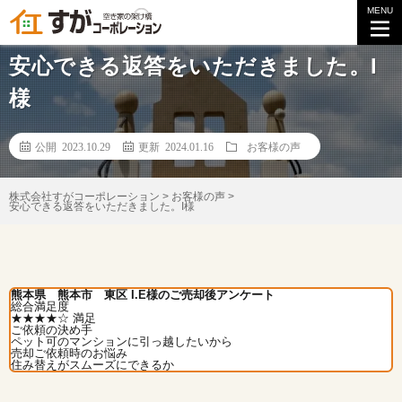
MENU
【お客様の声】
安心できる返答をいただきました。I
様
公開 2023.10.29
更新 2024.01.16
お客様の声
株式会社すがコーポレーション
>
お客様の声
>
安心できる返答をいただきました。I様
熊本県 熊本市 東区 I.E様のご売却後アンケート
総合満足度
★★★★☆
満足
ご依頼の決め手
ペット可のマンションに引っ越したいから
売却ご依頼時のお悩み
住み替えがスムーズにできるか