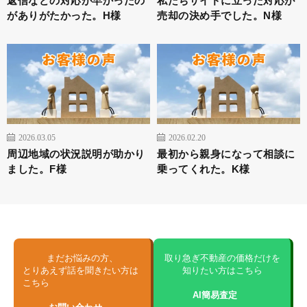
返信などの対応が早かったの
私たちサイドに立った対応が
がありがたかった。H様
売却の決め手でした。N様
2026.03.05
2026.02.20
周辺地域の状況説明が助かり
最初から親身になって相談に
ました。F様
乗ってくれた。K様
まだお悩みの方、
取り急ぎ不動産の価格だけを
とりあえず話を聞きたい方は
知りたい方はこちら
こちら
AI簡易査定