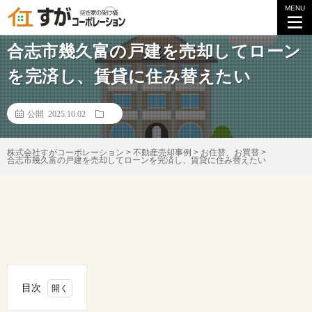
MENU
不動産ご売却事例
合志市幾久富の戸建を売却してローン
を完済し、賃貸に住み替えたい
公開 2025.10.02
株式会社すがコーポレーション
>
不動産売却事例
>
お住替、お買替
>
合志市幾久富の戸建を売却してローンを完済し、賃貸に住み替えたい
目次
1.