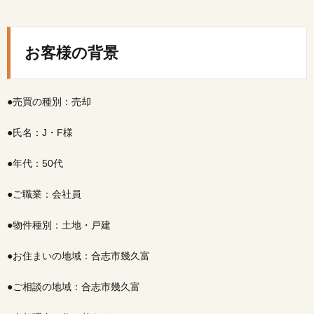
お客
様の
背景
お客様の背景
2.
ご相
談内
●売買の種別：売却
容
3.
●氏名：J・F様
ご提
案し
●年代：50代
た解
決策
●ご職業：会社員
4.
担当
●物件種別：土地・戸建
営業
とし
て大
●お住まいの地域：合志市幾久富
切に
した
●ご相談の地域：合志市幾久富
要点