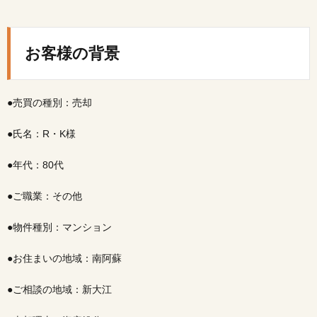
お客
様の
背景
お客様の背景
2.
ご相
談内
●売買の種別：売却
容
3.
●氏名：R・K様
ご提
案し
●年代：80代
た解
決策
●ご職業：その他
4.
担当
●物件種別：マンション
営業
とし
て大
●お住まいの地域：南阿蘇
切に
した
●ご相談の地域：新大江
要点