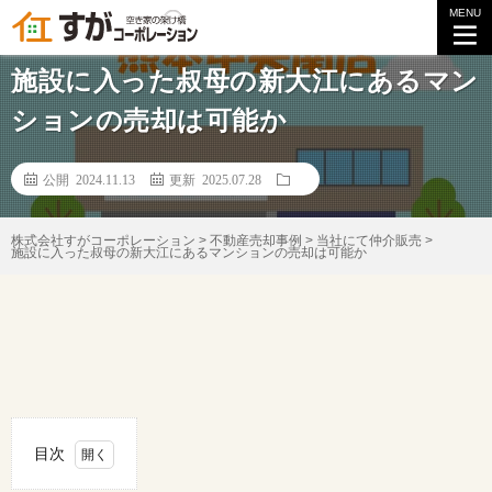
MENU
不動産ご売却事例
施設に入った叔母の新大江にあるマン
ションの売却は可能か
公開 2024.11.13
更新 2025.07.28
株式会社すがコーポレーション
>
不動産売却事例
>
当社にて仲介販売
>
施設に入った叔母の新大江にあるマンションの売却は可能か
目次
1.