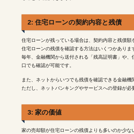
2: 住
宅ロ
ーン
2: 住宅ローンの契約内容と残債
の契
約内
容と
住宅ローンが残っている場合は、契約内容と残債額
残債
住宅ローンの残債を確認する方法はいくつかありま
1.3.
毎年、金融機関から送付される「残高証明書」や、
3: 家
口でも確認が可能です。
の価
値
また、ネットからいつでも残債を確認できる金融機
1.4.
ただし、ネットバンキングやサービスへの登録が必
4: オ
ーバ
ーロ
ーン
3: 家の価値
かア
ンダ
ーロ
家の売却額が住宅ローンの残債よりも多いのか少な