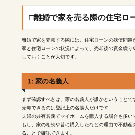
□離
婚
で
□離婚で家を売る際の住宅ロ
家
を
売
る
離婚で家を売却する際には、住宅ローンの残債問題
際
家と住宅ローンの状況によって、売却後の資金繰り
の
しておくことが大切です。
住
宅
ロ
ー
1: 家の名義人
ン
問
題
まず確認すべきは、家の名義人が誰かということで
1.1.
売却できるのは登記上の名義人だけです。
1: 家
夫婦の共有名義でマイホームを購入する場合も多い
の名
もし、家の相続や昔に購入したなどの理由で不動産
義人
ることで確認できます。
1.2.