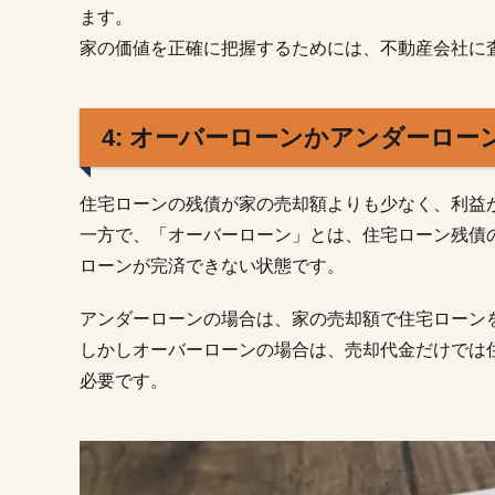
ーン
ます。
か
家の価値を正確に把握するためには、不動産会社に
2.
□住
宅
4: オーバーローンかアンダーロー
ロ
ー
ン
が
住宅ローンの残債が家の売却額よりも少なく、利益
残
一方で、「オーバーローン」とは、住宅ローン残債
っ
ローンが完済できない状態です。
て
い
アンダーローンの場合は、家の売却額で住宅ローン
る
家
しかしオーバーローンの場合は、売却代金だけでは
を
必要です。
売
る
流
れ
2.1.