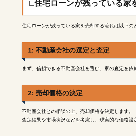
□住宅ローンが残っている家
4: 売
買契
約
住宅ローンが残っている家を売却する流れは以下の
2.5.
5: 残
債の
処理
1: 不動産会社の選定と査定
2.6.
6: 引
まず、信頼できる不動産会社を選び、家の査定を依
き渡
し
3.
2: 売却価格の決定
□離
婚
時
不動産会社との相談の上、売却価格を決定します。
の
住
査定結果や市場状況などを考慮し、現実的な価格設
宅
ロ