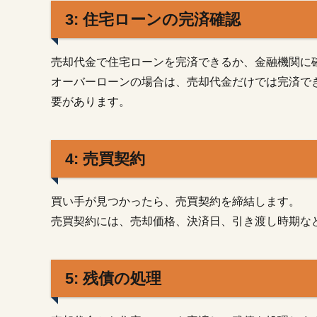
ー
3: 住宅ローンの完済確認
ン
問
題
売却代金で住宅ローンを完済できるか、金融機関に
に
関
オーバーローンの場合は、売却代金だけでは完済で
す
要があります。
る
よ
く
あ
4: 売買契約
る
質
問
買い手が見つかったら、売買契約を締結します。
売買契約には、売却価格、決済日、引き渡し時期な
3.1.
1: 離
婚前
に家
5: 残債の処理
を売
却す
る