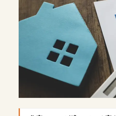
1: 不
動産
会社
の選
定と
査定
2.2.
2: 売
却価
格の
決定
2.3.
3: 住
宅ロ
ーン
の完
済確
認
2.4.