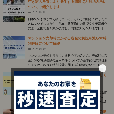
空き家の放置により発生する問題点と解消方法に
ついてご紹介します！
2023.07.08
日本で空き家が増え続けている、という問題を耳にしたこ
とはないでしょうか。現在、新築物件の建築や少子高齢化
により全国で空き家が急増し、問題になっています[…]
マンション売却時にかかる税金の負担を減らす特
別控除について解説！
2024.04.03
マンション売却を考えている初心者の皆さん、売却時の税
金計算や特別控除の適用条件についての基本的な知識はあ
りますか。税金や特別控除に関する知識がないと、[…]
持ち家を売る際の注意点を解説！これで安心して
家を手放せる
2024.01.14
不動産売却に慣れていない方々にとって、持ち家を売る際
の手続きは未知の領域です。何から手をつければ良いの
か、どのようなステップを踏むべきなのか、その具体[…]
アパート売却のタイミングと戦略とは？市場の動