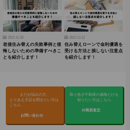
2025.12.26
2025.12.22
老後住み替えの失敗事例と後
住み替えローンで金利優遇を
悔しないための準備すべきこ
受ける方法と損しない注意点
とを紹介します！
を紹介します！
まだお悩みの方、
取り急ぎ不動産の価格だけを
とりあえず話を聞きたい方は
知りたい方はこちら
こちら
AI簡易査定
お問い合わせ