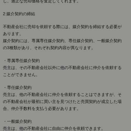
し、適正な売却価格を査定してくれます。
のア
イデ
2:媒介契約の締結
ア
3.
不動産会社に売却を依頼する際には、媒介契約を締結する必要が
□売
あります。
れな
媒介契約には、専属専任媒介契約、専任媒介契約、一般媒介契約
い土
地の
の3種類があり、それぞれ契約内容が異なります。
対処
法
・専属専任媒介契約
4.
売主は、その不動産会社以外に他の不動産会社に仲介を依頼する
□ま
ことができません。
とめ
・専任媒介契約
売主は、他の不動産会社に仲介を依頼することはできますが、そ
の不動産会社が最初に買い主を見つけたと売買契約が成立した場
合、仲介手数料を支払う必要があります。
・一般媒介契約
売主は、他の不動産会社に自由に仲介を依頼できます。