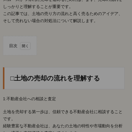
しっかりと理解することが重要です。
この記事では、土地の売り方の流れと高く売るためのアイデア、
そして売れない場合の対処法について解説します。
目次
1.
□土
地の
売却
□土地の売却の流れを理解する
の流
れを
理解
する
1:不動産会社への相談と査定
2.
□土
土地を売却する第一歩は、信頼できる不動産会社に相談すること
地を
です。
高く
売る
経験豊富な不動産会社は、あなたの土地の特性や市場動向を分析
ため