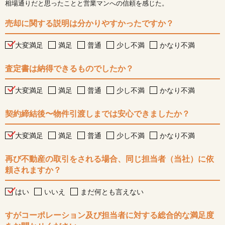
相場通りだと思ったことと営業マンへの信頼を感じた。
売却に関する説明は分かりやすかったですか？
大変満足
満足
普通
少し不満
かなり不満
査定書は納得できるものでしたか？
大変満足
満足
普通
少し不満
かなり不満
契約締結後〜物件引渡しまでは安心できましたか？
大変満足
満足
普通
少し不満
かなり不満
再び不動産の取引をされる場合、同じ担当者（当社）に依
頼されますか？
はい
いいえ
まだ何とも言えない
すがコーポレーション及び担当者に対する総合的な満足度