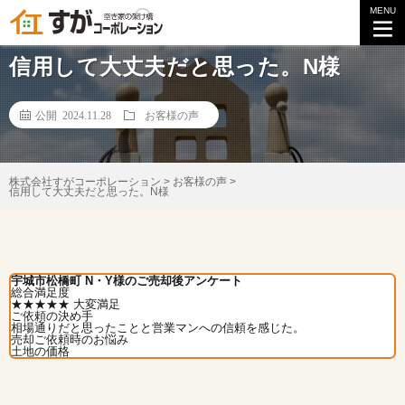
MENU
【お客様の声】
信用して大丈夫だと思った。N様
公開 2024.11.28
お客様の声
株式会社すがコーポレーション
>
お客様の声
>
信用して大丈夫だと思った。N様
宇城市松橋町 N・Y様のご売却後アンケート
総合満足度
★★★★★
大変満足
ご依頼の決め手
相場通りだと思ったことと営業マンへの信頼を感じた。
売却ご依頼時のお悩み
土地の価格