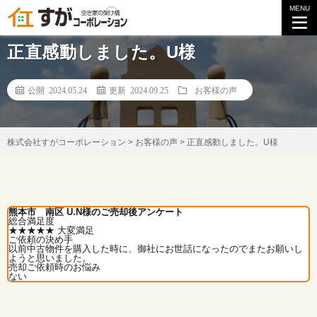
MENU
【お客様の声】
正直感動しました。U様
公開 2024.05.24
更新 2024.09.25
お客様の声
株式会社すがコーポレーション
>
お客様の声
>
正直感動しました。U様
熊本市 南区 U.N様のご売却後アンケート
総合満足度
★★★★★
大変満足
ご依頼の決め手
以前中古物件を購入した時に、御社にお世話になったのでまたお願いし
ようと思いました。
売却ご依頼時のお悩み
ない