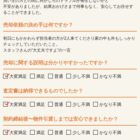
買い主の方との間に何かしらのトラブルが発生しないかと
不安がありましたが、結果おかげさまで何事もなく、安心してお任せす
ることができました。
売却依頼の決め手は何ですか？
初日にもかかわらず担当者の方が2人来てくださり家の中も外もしっかり
チェックしていただいたこと。
スタッフさんの”大丈夫ですよ”の一言
売却に関する説明は分かりやすかったですか？
大変満足
満足
普通
少し不満
かなり不満
査定書は納得できるものでしたか？
大変満足
満足
普通
少し不満
かなり不満
契約締結後〜物件引渡しまでは安心できましたか？
大変満足
満足
普通
少し不満
かなり不満