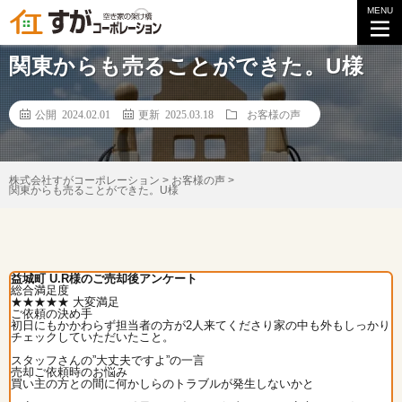
MENU
【お客様の声】
関東からも売ることができた。U様
公開 2024.02.01
更新 2025.03.18
お客様の声
株式会社すがコーポレーション
>
お客様の声
>
関東からも売ることができた。U様
益城町 U.R様のご売却後アンケート
総合満足度
★★★★★
大変満足
ご依頼の決め手
初日にもかかわらず担当者の方が2人来てくださり家の中も外もしっかり
チェックしていただいたこと。
スタッフさんの”大丈夫ですよ”の一言
売却ご依頼時のお悩み
買い主の方との間に何かしらのトラブルが発生しないかと