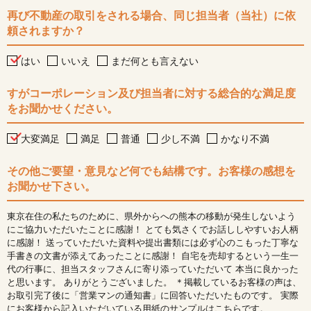
再び不動産の取引をされる場合、同じ担当者（当社）に依
頼されますか？
はい
いいえ
まだ何とも言えない
すがコーポレーション及び担当者に対する総合的な満足度
をお聞かせください。
大変満足
満足
普通
少し不満
かなり不満
その他ご要望・意見など何でも結構です。お客様の感想を
お聞かせ下さい。
東京在住の私たちのために、県外からへの熊本の移動が発生しないよう
にご協力いただいたことに感謝！ とても気さくでお話ししやすいお人柄
に感謝！ 送っていただいた資料や提出書類には必ず心のこもった丁寧な
手書きの文書が添えてあったことに感謝！ 自宅を売却するという一生一
代の行事に、担当スタッフさんに寄り添っていただいて 本当に良かった
と思います。 ありがとうございました。 ＊掲載しているお客様の声は、
お取引完了後に「営業マンの通知書」に回答いただいたものです。 実際
にお客様から記入いただいている用紙のサンプルはこちらです。