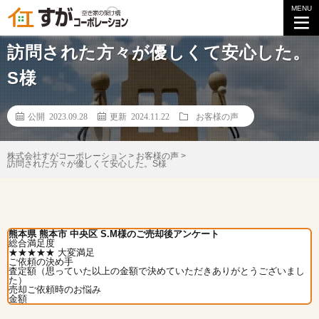
MENU
【お客様の声】
訪問された方々が優しくて安心した。
S様
公開 2023.09.28
更新 2024.11.22
お客様の声
株式会社すがコーポレーション
>
お客様の声
>
訪問された方々が優しくて安心した。S様
熊本県 熊本市 中央区 S.M様のご売却後アンケート
総合満足度
★★★★★
大変満足
ご依頼の決め手
査定額（思っていた以上の金額で決めていただきありがとうございまし
た）
売却ご依頼時のお悩み
金額