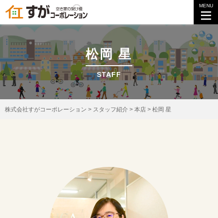
MENU
松岡 星
STAFF
株式会社すがコーポレーション
>
スタッフ紹介
>
本店
>
松岡 星