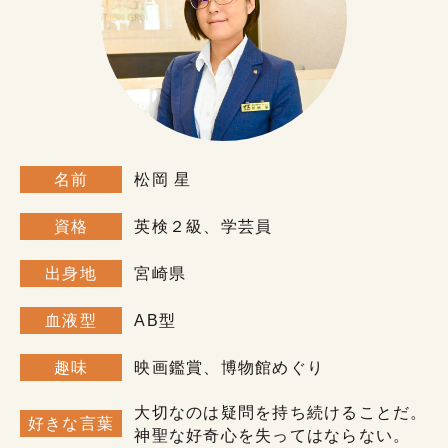
名前
松岡 星
資格
英検２級、学芸員
出身地
宮崎県
血液型
AB型
趣味
映画鑑賞、博物館めぐり
大切なのは疑問を持ち続けることだ。
好きな言葉
神聖な好奇心を失ってはならない。