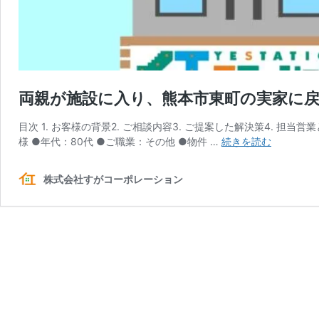
両親が施設に入り、熊本市東町の実家に
目次 1. お客様の背景2. ご相談内容3. ご提案した解決策4. 担
両
様 ●年代：80代 ●ご職業：その他 ●物件 …
続きを読む
親
が
株式会社すがコーポレーション
施
設
に
入
り、
熊
本
市
東