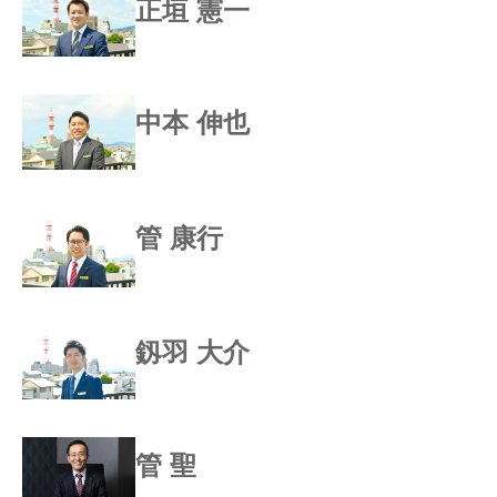
正垣 憲一
中本 伸也
管 康行
釼羽 大介
管 聖